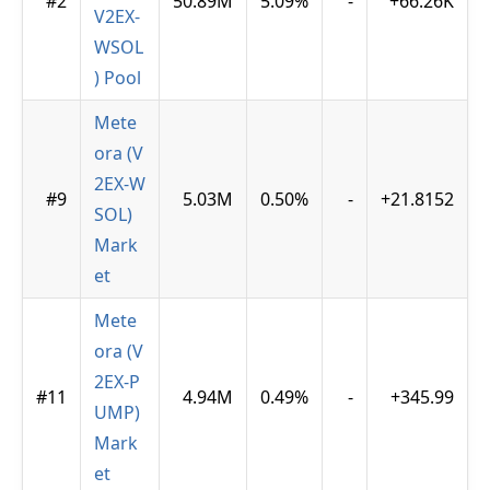
#2
50.89M
5.09%
-
+66.26K
V2EX-
WSOL
) Pool
Mete
ora (V
2EX-W
#9
5.03M
0.50%
-
+21.8152
SOL)
Mark
et
Mete
ora (V
2EX-P
#11
4.94M
0.49%
-
+345.99
UMP)
Mark
et