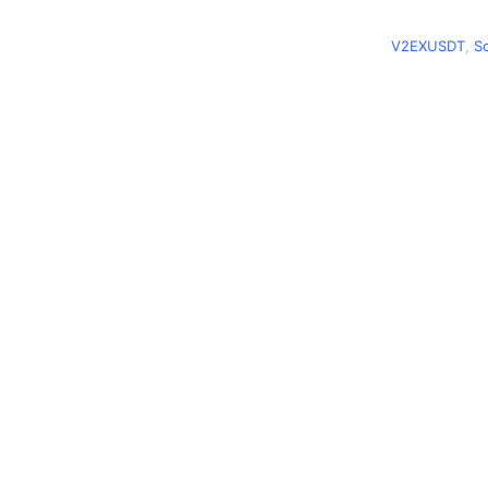
V2EXUSDT
,
S