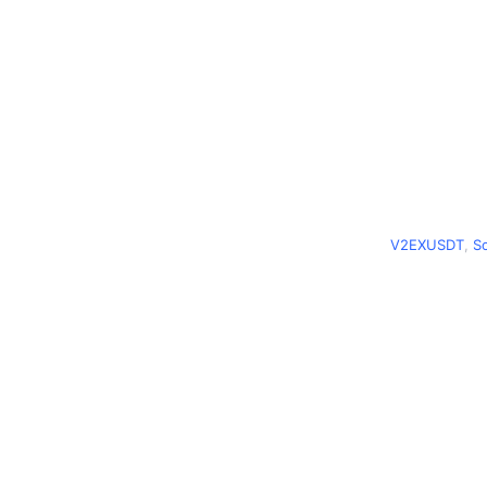
V2EXUSDT
,
S