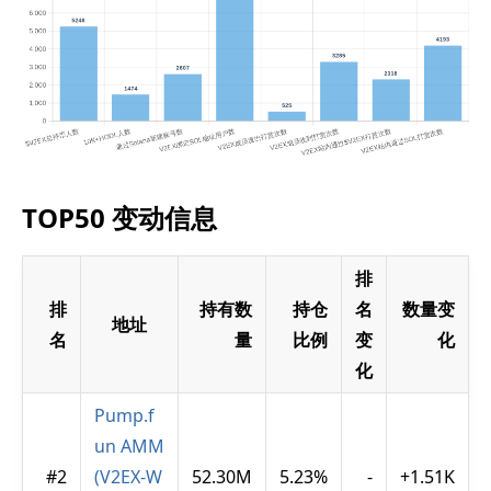
TOP50 变动信息
排
排
持有数
持仓
名
数量变
地址
名
量
比例
变
化
化
Pump.f
un AMM
#2
(V2EX-W
52.30M
5.23%
-
+1.51K