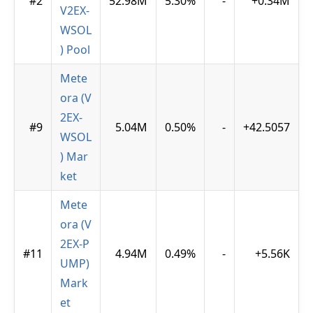
#2
52.98M
5.30%
-
+0.34M
V2EX-
WSOL
) Pool
Mete
ora (V
2EX-
#9
5.04M
0.50%
-
+42.5057
WSOL
) Mar
ket
Mete
ora (V
2EX-P
#11
4.94M
0.49%
-
+5.56K
UMP)
Mark
et