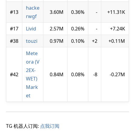
hacke
#13
3.60M
0.36%
-
+11.31K
rwgf
#17
Livid
2.57M
0.26%
-
+7.24K
#38
touzi
0.97M
0.10%
+2
+0.11M
Mete
ora (V
2EX-
#42
0.84M
0.08%
-8
-0.27M
WET)
Mark
et
TG 机器人订阅:
点我订阅